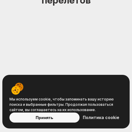
перелётов
Travelpayouts © 2008−2026
Условия
Политика
Политика
Мы используем cookie, чтобы запоминать вашу историю
поиска и выбранные фильтры. Продолжая пользоваться
обслуживания
конфиденциальности
cookie
сайтом, вы соглашаетесь на их использование.
Политика cookie
Принять